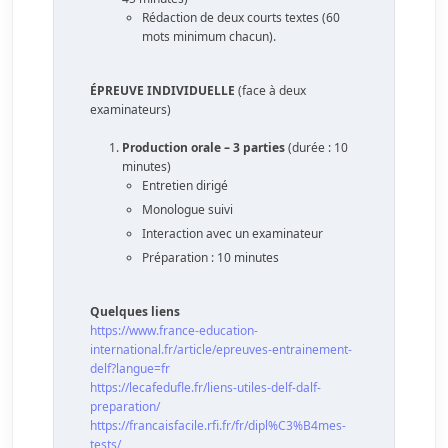
Rédaction de deux courts textes (60
mots minimum chacun).
ÉPREUVE INDIVIDUELLE
(face à deux
examinateurs)
Production orale – 3 parties
(durée : 10
minutes)
Entretien dirigé
Monologue suivi
Interaction avec un examinateur
Préparation : 10 minutes
Quelques liens
https://www.france-education-
international.fr/article/epreuves-entrainement-
delf?langue=fr
https://lecafedufle.fr/liens-utiles-delf-dalf-
preparation/
https://francaisfacile.rfi.fr/fr/dipl%C3%B4mes-
tests/