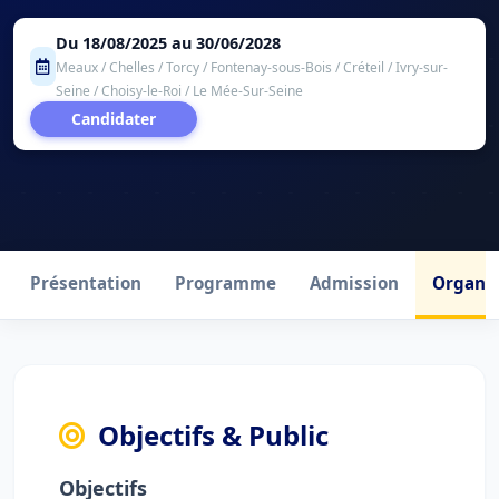
Du 18/08/2025 au 30/06/2028
Meaux / Chelles / Torcy / Fontenay-sous-Bois / Créteil / Ivry-sur-
Seine / Choisy-le-Roi / Le Mée-Sur-Seine
Candidater
Présentation
Programme
Admission
Organis
Objectifs & Public
Objectifs