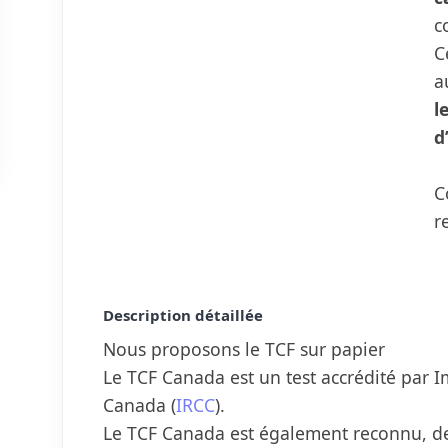
c
C
a
l
d
C
r
Description détaillée
Nous proposons le TCF sur papier
Le TCF Canada est un test accrédité par I
Canada (
IRCC
).
Le TCF Canada est également reconnu, dep