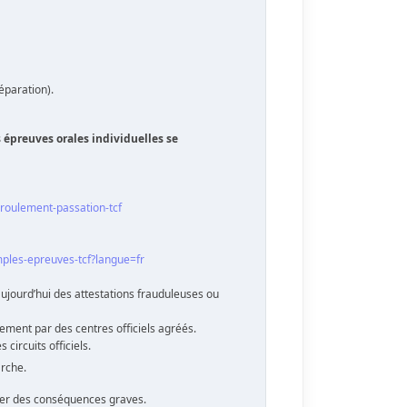
éparation).
s épreuves orales individuelles se
eroulement-passation-tcf
mples-epreuves-tcf?langue=fr
ujourd’hui des attestations frauduleuses ou
ement par des centres officiels agréés.
circuits officiels.
arche.
îner des conséquences graves.