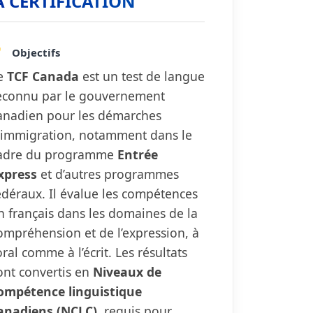
A CERTIFICATION
Objectifs
e
TCF Canada
est un test de langue
econnu par le gouvernement
anadien pour les démarches
’immigration, notamment dans le
adre du programme
Entrée
xpress
et d’autres programmes
édéraux. Il évalue les compétences
n français dans les domaines de la
ompréhension et de l’expression, à
’oral comme à l’écrit. Les résultats
ont convertis en
Niveaux de
ompétence linguistique
anadiens (NCLC)
, requis pour