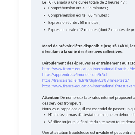
Le TCF Canada à une durée totale de 2 heures 47 :
Compréhension orale : 35 minutes ;
Compréhension écrite : 60 minutes ;
Expression écrite : 60 minutes ;
Expression orale : 12 minutes (dont 2 minutes de pr
Merci de prévoir d'être disponible jusqu'à 14h30, le
déroulant à la suite des épreuves collectives.
Déroulement des épreuves et entraînement au TCF:
https://www.france-education-international.fr/article/d
https://apprendre.tv5monde.com/fr/tcf
https://francaisfacile.rfi.fr/fr/dipl%C3%B4mes-tests/
https://www.france-education-international.fr/test/exe
Attention
De nombreux faux sites internet proposent a
des services trompeurs.
Nous vous rappelons qu’il est essentiel de passer uniqu
N’achetez jamais d’attestation en ligne en dehors des 
Vérifiez toujours la fiabilité du site avant toute dém
Une attestation frauduleuse est invalide et peut entra