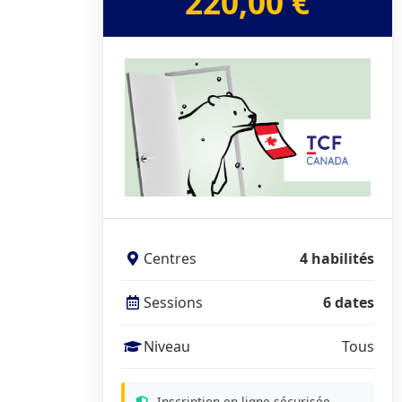
220,00 €
Centres
4 habilités
Sessions
6 dates
Niveau
Tous
Inscription en ligne sécurisée.