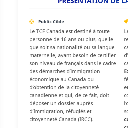
PRÉSENTATION DE L
Public Cible
Le TCF Canada est destiné à toute
L
personne de 16 ans ou plus, quelle
r
que soit sa nationalité ou sa langue
c
maternelle, ayant besoin de certifier
d
son niveau de français dans le cadre
c
des démarches d’immigration
E
économique au Canada ou
f
d’obtention de la citoyenneté
e
canadienne et qui, de ce fait, doit
c
déposer un dossier auprès
l
d’Immigration, réfugiés et
s
citoyenneté Canada (IRCC).
c
c