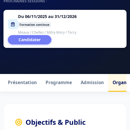
PROCHAINES SESSIONS :
Du 06/11/2025 au 31/12/2026
Formation continue
Meaux / Chelles / Mitry-Mory / Torcy
Candidater
Présentation
Programme
Admission
Organis
Objectifs & Public