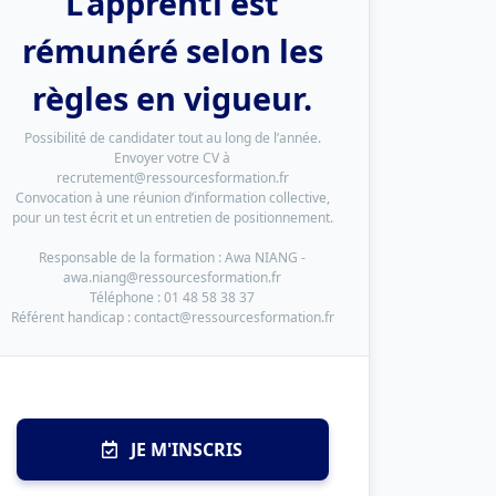
L’apprenti est
rémunéré selon les
règles en vigueur.
Possibilité de candidater tout au long de l’année.
Envoyer votre CV à
recrutement@ressourcesformation.fr
Convocation à une réunion d’information collective,
pour un test écrit et un entretien de positionnement.
Responsable de la formation : Awa NIANG -
awa.niang@ressourcesformation.fr
Téléphone : 01 48 58 38 37
Référent handicap : contact@ressourcesformation.fr
JE M'INSCRIS