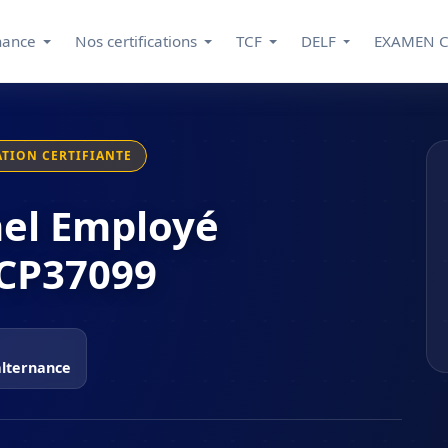
nance
Nos certifications
TCF
DELF
EXAMEN 
TION CERTIFIANTE
nel Employé
NCP37099
alternance