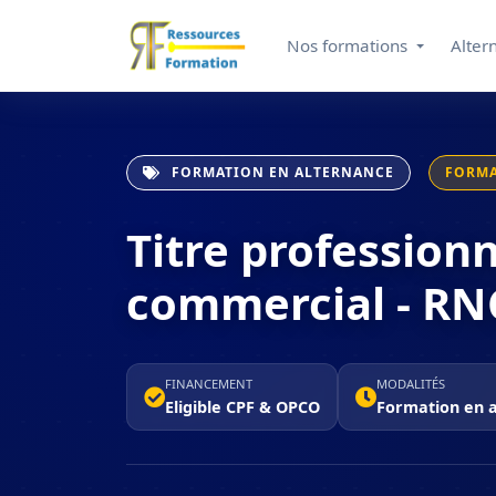
Nos formations
Alter
FORMATION EN ALTERNANCE
FORMA
Titre profession
commercial - R
FINANCEMENT
MODALITÉS
Eligible CPF & OPCO
Formation en 